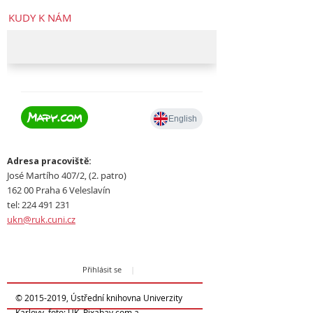
KUDY K NÁM
Adresa pracoviště:
José Martího 407/2, (2. patro)
162 00 Praha 6 Veleslavín
tel: 224 491 231
ukn@ruk.cuni.cz
Přihlásit se
|
© 2015-2019, Ústřední knihovna Univerzity
Karlovy, foto: UK, Pixabay.com a