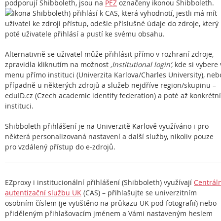
podporují Shibboleth, jsou na
PEZ
označeny ikonou Shibboleth.
) přihlásí k CAS, která vyhodnotí, jestli má mít
uživatel ke zdroji přístup, odešle příslušné údaje do zdroje, který
poté uživatele přihlásí a pustí ke svému obsahu.
Alternativně se uživatel může přihlásit přímo v rozhraní zdroje,
zpravidla kliknutím na možnost
‚Institutional login‘
, kde si vybere 
menu přímo instituci (Univerzita Karlova/Charles University), neb
případně u některých zdrojů a služeb nejdříve region/skupinu –
eduID.cz (Czech academic identify federation) a poté až konkrétní
instituci.
Shibboleth přihlášení je na Univerzitě Karlově využíváno i pro
některá personalizovaná nastavení a další služby, nikoliv pouze
pro vzdálený přístup do e-zdrojů.
EZproxy i institucionální přihlášení (Shibboleth) využívají
Centrál
autentizační službu UK
(CAS) – přihlašujte se univerzitním
osobním číslem (je vytištěno na průkazu UK pod fotografií) nebo
přiděleným přihlašovacím jménem a Vámi nastaveným heslem