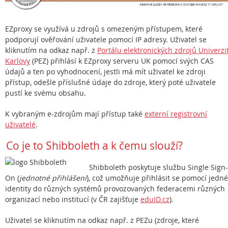
EZproxy se využívá u zdrojů s omezeným přístupem, které
podporují ověřování uživatele pomocí IP adresy. Uživatel se
kliknutím na odkaz např. z
Portálu elektronických zdrojů Univerzi
Karlovy
(PEZ) přihlásí k EZproxy serveru UK pomocí svých CAS
údajů a ten po vyhodnocení, jestli má mít uživatel ke zdroji
přístup, odešle příslušné údaje do zdroje, který poté uživatele
pustí ke svému obsahu.
K vybraným e-zdrojům mají přístup také
externí registrovní
uživatelé
.
Co je to Shibboleth a k čemu slouží?
Shibboleth poskytuje službu Single Sign-
On (
jednotné přihlášení
), což umožňuje přihlásit se pomocí jedné
identity do různých systémů provozovaných federacemi různých
organizací nebo institucí (v ČR zajišťuje
eduID.cz
).
Uživatel se kliknutím na odkaz např. z PEZu (zdroje, které