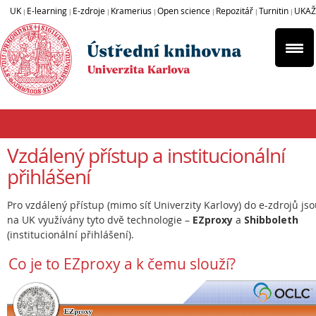
UK
E-learning
E-zdroje
Kramerius
Open science
Repozitář
Turnitin
UKAŽ
|
|
|
|
|
|
|
Vzdálený přístup a institucionální
přihlášení
Pro vzdálený přístup (mimo síť Univerzity Karlovy) do e-zdrojů js
na UK využívány tyto dvě technologie –
EZproxy
a
Shibboleth
(institucionální přihlášení).
Co je to EZproxy a k čemu slouží?