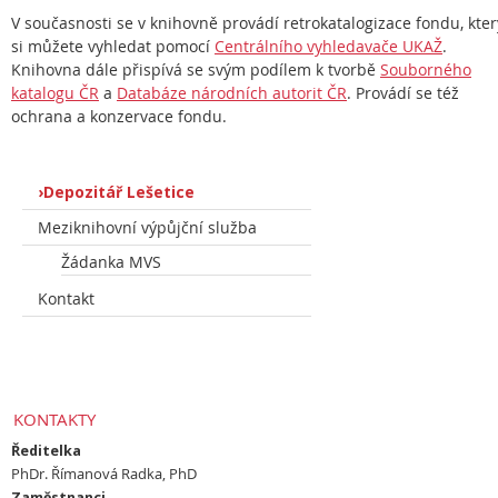
V současnosti se v knihovně provádí retrokatalogizace fondu, kter
si můžete vyhledat pomocí
Centrálního vyhledavače UKAŽ
.
Knihovna dále přispívá se svým podílem k tvorbě
Souborného
katalogu ČR
a
Databáze národních autorit ČR
. Provádí se též
ochrana a konzervace fondu.
Depozitář Lešetice
Meziknihovní výpůjční služba
Žádanka MVS
Kontakt
KONTAKTY
Ředitelka
PhDr. Římanová Radka, PhD
Zaměstnanci