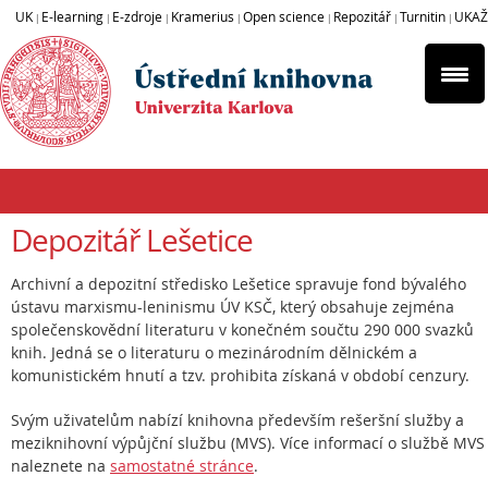
UK
E-learning
E-zdroje
Kramerius
Open science
Repozitář
Turnitin
UKAŽ
|
|
|
|
|
|
|
Depozitář Lešetice
Archivní a depozitní středisko Lešetice spravuje fond bývalého
ústavu marxismu-leninismu ÚV KSČ, který obsahuje zejména
společenskovědní literaturu v konečném součtu 290 000 svazků
knih. Jedná se o literaturu o mezinárodním dělnickém a
komunistickém hnutí a tzv. prohibita získaná v období cenzury.
Svým uživatelům nabízí knihovna především rešeršní služby a
meziknihovní výpůjční službu (MVS). Více informací o službě MVS
naleznete na
samostatné stránce
.