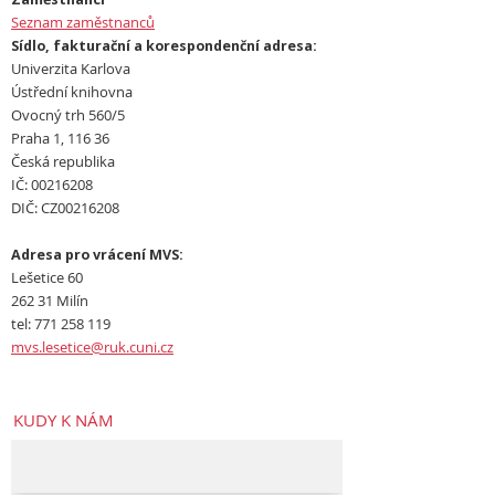
Seznam zaměstnanců
Sídlo, fakturační a korespondenční adresa:
Univerzita Karlova
Ústřední knihovna
Ovocný trh 560/5
Praha 1, 116 36
Česká republika
IČ: 00216208
DIČ: CZ00216208
Adresa pro vrácení MVS:
Lešetice 60
262 31 Milín
tel: 771 258 119
mvs.lesetice@ruk.cuni.cz
KUDY K NÁM