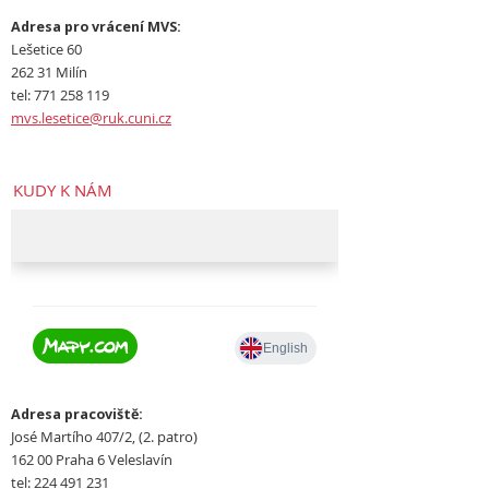
Adresa pro vrácení MVS:
Lešetice 60
262 31 Milín
tel: 771 258 119
mvs.lesetice@ruk.cuni.cz
KUDY K NÁM
Adresa pracoviště:
José Martího 407/2, (2. patro)
162 00 Praha 6 Veleslavín
tel: 224 491 231