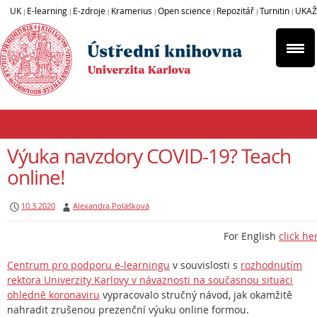
UK
E-learning
E-zdroje
Kramerius
Open science
Repozitář
Turnitin
UKAŽ
|
|
|
|
|
|
|
Výuka navzdory COVID-19? Teach
online!
10.3.2020
Alexandra Polášková
For English
click he
Centrum pro podporu e-learningu
v souvislosti s
rozhodnutím
rektora Univerzity Karlovy v návaznosti na současnou situaci
ohledně koronaviru
vypracovalo stručný návod, jak okamžitě
nahradit zrušenou prezenční výuku online formou.