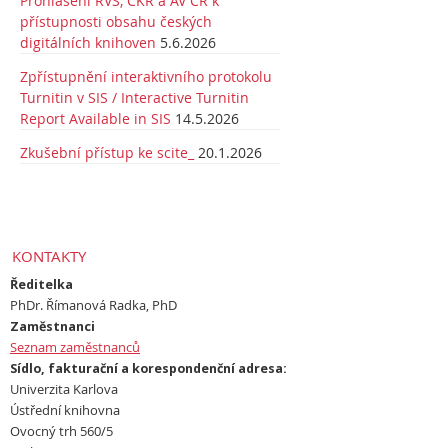
Prohlášení RVŠ, ČKR a AV ČR k
přístupnosti obsahu českých
digitálních knihoven
5.6.2026
Zpřístupnění interaktivního protokolu
Turnitin v SIS / Interactive Turnitin
Report Available in SIS
14.5.2026
Zkušební přístup ke scite_
20.1.2026
KONTAKTY
Ředitelka
PhDr. Římanová Radka, PhD
Zaměstnanci
Seznam zaměstnanců
Sídlo, fakturační a korespondenční adresa:
Univerzita Karlova
Ústřední knihovna
Ovocný trh 560/5