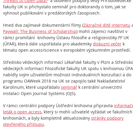
Threats to Open Data?
“ a oddělení podpory vědy Přírodovědecké
fakulty UK si přichystalo seminář pro doktorandy o tom, jak se
vyhnout publikování v predátorských časopisech.
Hned dva zajímavé dokumentární filmy (
Zázračné dítě internetu
Paywall: The Business of Scholarship
) mohli zájemci navštívit v
rámci promítání knihovny Ústavu filosofie a religionistiky FF UK
(ÚFAR), která dále uspořádala pro akademiky
diskuzní večer
k
tématu open access/science v evropském výzkumném prostředí.
Středisko vědeckých informací Lékařské fakulty v Plzni a Středisk
vědeckých informací Filozofické fakulty UK spolu s knihovnou ÚF
nabídly svým uživatelům možnost individuálních konzultací a do
programu OAWeek 2018 na UK se zapojilo také Nakladatelství
Karolinum, které uspořádalo
seminář
k centrální univerzitní
instalaci Open Journal Systems (OJS).
V rámci centrální podpory Ústřední knihovna připravila
informač
leták o open access
, který si mohli uživatelé vyžádat ve fakultních
knihovnách, a byly kompletně aktualizovány
stránky podpory
otevřeného přístupu
.