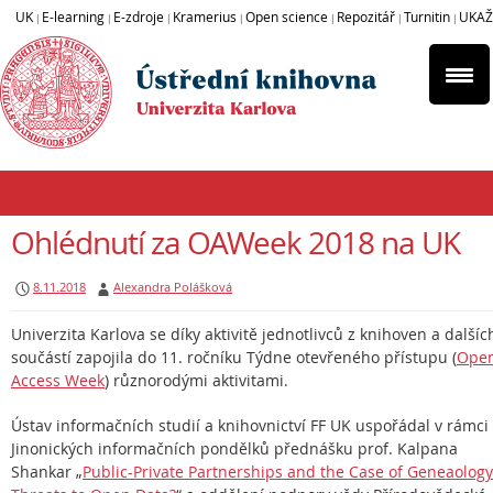
UK
E-learning
E-zdroje
Kramerius
Open science
Repozitář
Turnitin
UKAŽ
|
|
|
|
|
|
|
Ohlédnutí za OAWeek 2018 na UK
8.11.2018
Alexandra Polášková
Univerzita Karlova se díky aktivitě jednotlivců z knihoven a dalšíc
součástí zapojila do 11. ročníku Týdne otevřeného přístupu (
Ope
Access Week
) různorodými aktivitami.
Ústav informačních studií a knihovnictví FF UK uspořádal v rámci
Jinonických informačních pondělků přednášku prof. Kalpana
Shankar „
Public-Private Partnerships and the Case of Geneaology