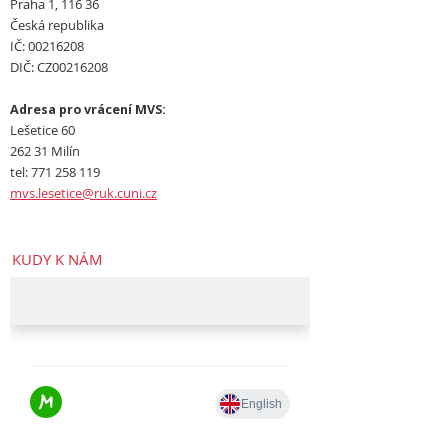
Praha 1, 116 36
Česká republika
IČ: 00216208
DIČ: CZ00216208
Adresa pro vrácení MVS:
Lešetice 60
262 31 Milín
tel: 771 258 119
mvs.lesetice@ruk.cuni.cz
KUDY K NÁM