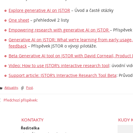
Explore generative AI on JSTOR
– Úvod a časté otázky
One sheet
– přehledové 2 listy
Empowering research with generative AI on JSTOR
– Příspěvek
Generative AI on JSTOR: What we’re learning from early usage,
feedback
– Příspěvek JSTOR o vývoji pilotáže.
Beta Generative AI tool on JSTOR with David Corneail, Product
Video: How to use JSTOR’s interactive research tool
: úvodní vi
Support article: JSTOR’s Interactive Research Tool Beta
: Průvo
Aktuality
.
Post
.
Předchozí příspěvek:
KONTAKTY
KUDY 
Ředitelka