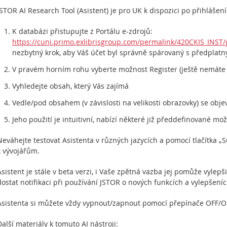
JSTOR AI Research Tool (Asistent) je pro UK k dispozici po přihlášen
K databázi přistupujte z Portálu e-zdrojů:
https://cuni.primo.exlibrisgroup.com/permalink/420CKIS_INS
nezbytný krok, aby Váš účet byl správně spárovaný s předplat
V pravém horním rohu vyberte možnost Register (ještě nemáte úč
Vyhledejte obsah, který Vás zajímá
Vedle/pod obsahem (v závislosti na velikosti obrazovky) se objev
Jeho použití je intuitivní, nabízí některé již předdefinované mo
Neváhejte testovat Asistenta v různých jazycích a pomocí tlačítka 
k vývojářům.
Asistent je stále v beta verzi, i Vaše zpětná vazba jej pomůže vylepš
dostat notifikaci při používání JSTOR o nových funkcích a vylepšeníc
Asistenta si můžete vždy vypnout/zapnout pomocí přepínače OFF/O
Další materiály k tomuto AI nástroji: