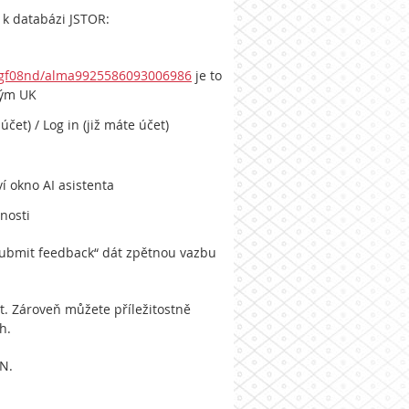
í k databázi JSTOR:
T/gf08nd/alma9925586093006986
je to
ným UK
et) / Log in (již máte účet)
í okno AI asistenta
žnosti
„Submit feedback“ dát zpětnou vazbu
it. Zároveň můžete příležitostně
h.
N.