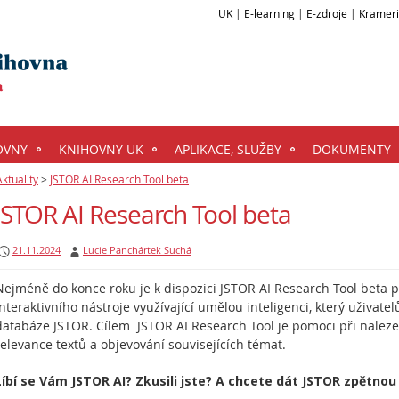
UK
|
E-learning
|
E-zdroje
|
Kramer
OVNY
KNIHOVNY UK
APLIKACE, SLUŽBY
DOKUMENTY
Aktuality
>
JSTOR AI Research Tool beta
JSTOR AI Research Tool beta
21.11.2024
Lucie Panchártek Suchá
Nejméně do konce roku je k dispozici JSTOR AI Research Tool beta 
interaktivního nástroje využívající umělou inteligenci, který uživa
databáze JSTOR. Cílem JSTOR AI Research Tool je pomoci při naleze
relevance textů a objevování souvisejících témat.
Líbí se Vám JSTOR AI? Zkusili jste? A chcete dát JSTOR zpětno