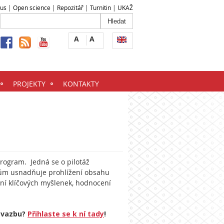
ius
|
Open science
|
Repozitář
|
Turnitin
|
UKAŽ
A
A
PROJEKTY
KONTAKTY
program. Jedná se o pilotáž
telům usnadňuje prohlížení obsahu
ní klíčových myšlenek, hodnocení
u vazbu?
Přihlaste se k ní tady
!