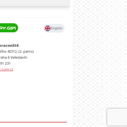
pracoviště:
ího 407/2, (2. patro)
raha 6 Veleslavín
491 231
cuni.cz