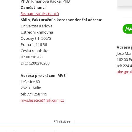
PhDr. Římanová Radka, PhD
Zaměstnanci
Seznam zaměstnanců
Sídlo, fakturační a korespondenční adresa:
Univerzita Karlova
Ústřední knihovna
Ovocný trh 560/5
Praha 1, 116 36
Adresa 
Česká republika
José Mart
IČ: 00216208
162 00 P
DIČ: CZ00216208
tel: 224 
ukn@ruk.
Adresa pro vrácení MVS:
Lešetice 60
262 31 Milín
tel: 771 258 119
mvs.lesetice@ruk.cuni.cz
Přihlásit se
|